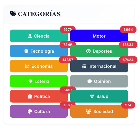
CATEGORÍAS
1979
3964
Ciencia
Motor
7246
18834
Tecnología
Deportes
14357
67424
Economía
Internacional
Loteria
Opinión
5457
Política
Salud
1367
974
Cultura
Sociedad