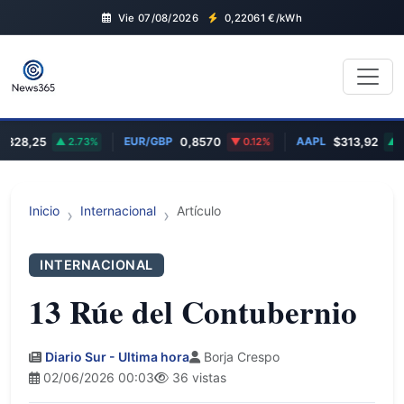
Vie 07/08/2026
0,22061
€/kWh
EUR/GBP
AAPL
28,25
2.73%
0,8570
0.12%
$313,92
0.4
Inicio
Internacional
Artículo
INTERNACIONAL
13 Rúe del Contubernio
Diario Sur - Ultima hora
Borja Crespo
02/06/2026 00:03
36 vistas