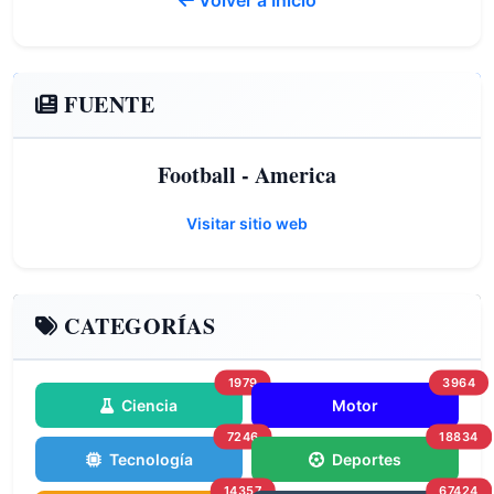
Volver a Inicio
FUENTE
Football - America
Visitar sitio web
CATEGORÍAS
1979
3964
Ciencia
Motor
7246
18834
Tecnología
Deportes
14357
67424