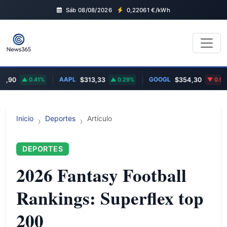
Sáb 08/08/2026
0,22061
€/kWh
AAPL
GOOGL
,90
0.41%
$313,33
0.29%
$354,30
0.96%
Inicio
Deportes
Artículo
DEPORTES
2026 Fantasy Football
Rankings: Superflex top
200