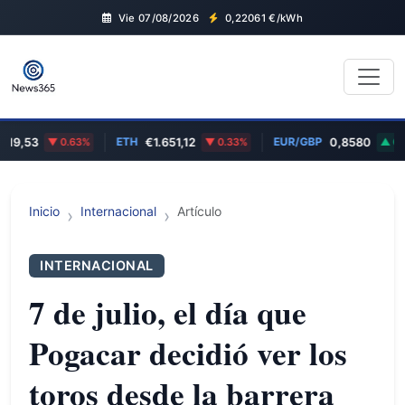
Vie 07/08/2026
0,22061
€/kWh
ETH
EUR/GBP
,53
0.63%
€1.651,12
0.33%
0,8580
0.12%
Inicio
Internacional
Artículo
INTERNACIONAL
7 de julio, el día que
Pogacar decidió ver los
toros desde la barrera