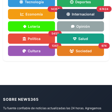
Tecnología
Deportes
14357
67424
Economía
Internacional
Loteria
Opinión
5457
Política
Salud
1367
974
Cultura
Sociedad
SOBRE NEWS365
Tu fuente confiable de noticias actualizadas las 24 horas. Agregamos