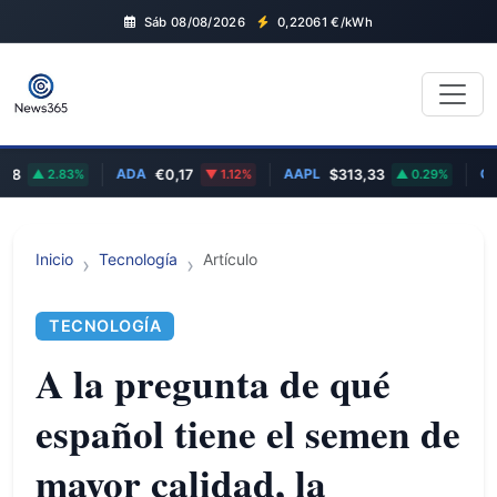
Sáb 08/08/2026
0,22061
€/kWh
ADA
AAPL
GOOG
2.83%
€0,17
1.12%
$313,33
0.29%
Inicio
Tecnología
Artículo
TECNOLOGÍA
A la pregunta de qué
español tiene el semen de
mayor calidad, la