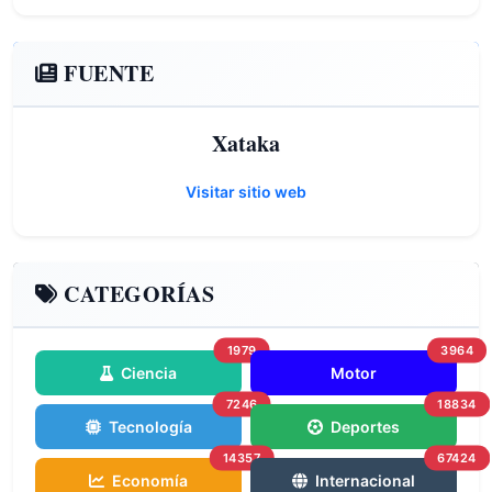
FUENTE
Xataka
Visitar sitio web
CATEGORÍAS
1979
3964
Ciencia
Motor
7246
18834
Tecnología
Deportes
14357
67424
Economía
Internacional