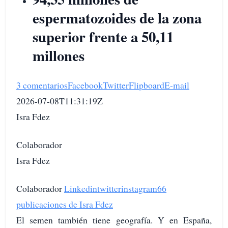
espermatozoides de la zona
superior frente a 50,11
millones
3 comentarios
Facebook
Twitter
Flipboard
E-mail
2026-07-08T11:31:19Z
Isra Fdez
Colaborador
Isra Fdez
Colaborador
Linkedin
twitter
instagram
66
publicaciones de Isra Fdez
El semen también tiene geografía. Y en España,