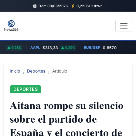
Dom 09/08/2026
0,22061
€/kWh
AAPL
EUR/GBP
MSFT
0.28%
$313,33
0.29%
0,8570
—
Inicio
Deportes
Artículo
DEPORTES
Aitana rompe su silencio
sobre el partido de
España y el concierto de