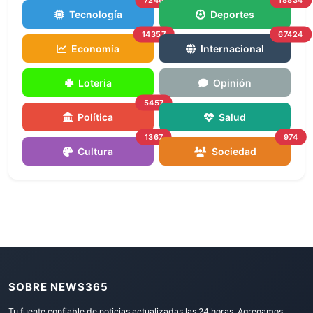
Tecnología
Deportes
14357
67424
Economía
Internacional
Loteria
Opinión
5457
Política
Salud
1367
974
Cultura
Sociedad
SOBRE NEWS365
Tu fuente confiable de noticias actualizadas las 24 horas. Agregamos