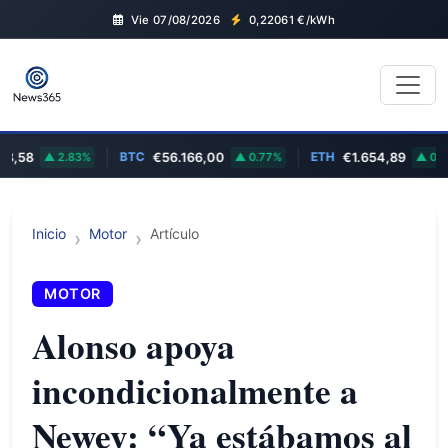
Vie 07/08/2026
0,22061
€/kWh
BTC
ETH
58
2.83%
€56.166,00
0.77%
€1.654,89
0.38%
Inicio
Motor
Artículo
MOTOR
Alonso apoya
incondicionalmente a
Newey: “Ya estábamos al