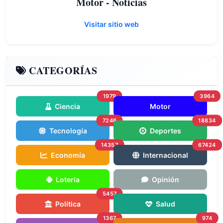
Motor - Noticias
Visitar sitio web
CATEGORÍAS
1979
3964
Ciencia
Motor
7246
18834
Tecnología
Deportes
14357
67424
Economía
Internacional
Loteria
Opinión
5457
Política
Salud
1367
974