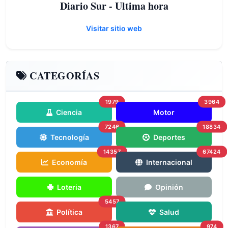
Diario Sur - Ultima hora
Visitar sitio web
CATEGORÍAS
1979
3964
Ciencia
Motor
7246
18834
Tecnología
Deportes
14357
67424
Economía
Internacional
Loteria
Opinión
5457
Política
Salud
1367
974