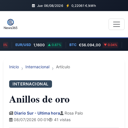
Jue 06/08/2026
0,22061
€/kWh
EUR/USD
BTC
MS
3%
1,1600
0.87%
€56.094,00
0.04%
Inicio
Internacional
Artículo
INTERNACIONAL
Anillos de oro
Diario Sur - Ultima hora
Rosa Palo
08/07/2026 00:01
41 vistas