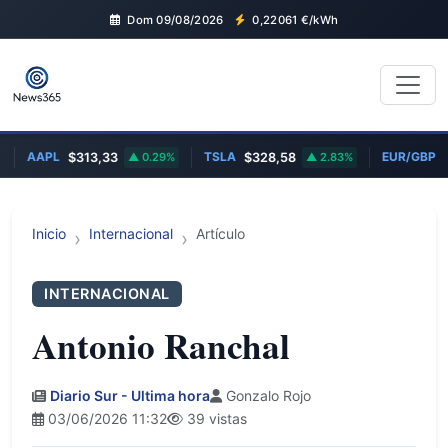
Dom 09/08/2026
0,22061
€/kWh
AAPL
TSLA
EUR/GBP
$313,33
0.29%
$328,58
2.83%
0,
Inicio
Internacional
Artículo
INTERNACIONAL
Antonio Ranchal
Diario Sur - Ultima hora
Gonzalo Rojo
03/06/2026 11:32
39 vistas