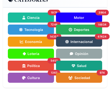
1979
3964
Ciencia
Motor
7246
18834
Tecnología
Deportes
14357
67424
Economía
Internacional
Loteria
Opinión
5457
Política
Salud
1367
974
Cultura
Sociedad