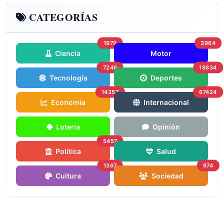
CATEGORÍAS
1979
3964
Ciencia
Motor
7246
18834
Tecnología
Deportes
14357
67424
Economía
Internacional
Loteria
Opinión
5457
Política
Salud
1367
974
Cultura
Sociedad