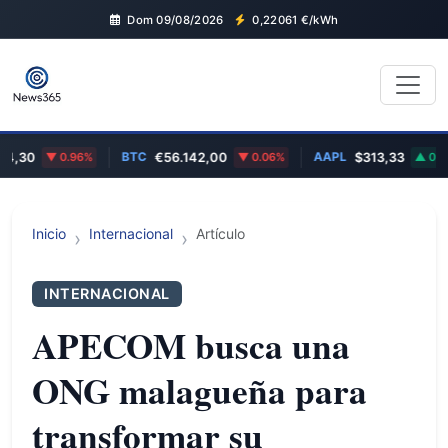
Dom 09/08/2026
0,22061
€/kWh
BTC
AAPL
30
0.96%
€56.142,00
0.06%
$313,33
0.29%
Inicio
Internacional
Artículo
INTERNACIONAL
APECOM busca una
ONG malagueña para
transformar su