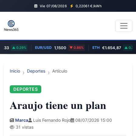
Vie 07/08/2026
0,22061
€/kWh
EUR/USD
ETH
3
0.29%
1,1500
0.86%
€1.654,87
0.36%
Inicio
Deportes
Artículo
DEPORTES
Araujo tiene un plan
Marca
Luis Fernando Rojo
08/07/2026 15:00
31 vistas