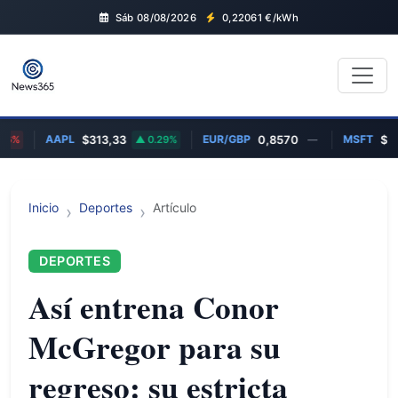
Sáb 08/08/2026
0,22061
€/kWh
AAPL
EUR/GBP
MSFT
6%
$313,33
0.29%
0,8570
—
$499
Inicio
Deportes
Artículo
DEPORTES
Así entrena Conor
McGregor para su
regreso: su estricta