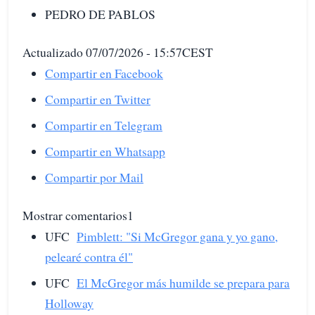
PEDRO DE PABLOS
Actualizado 07/07/2026 - 15:57CEST
Compartir en Facebook
Compartir en Twitter
Compartir en Telegram
Compartir en Whatsapp
Compartir por Mail
Mostrar comentarios1
UFC
Pimblett: "Si McGregor gana y yo gano,
pelearé contra él"
UFC
El McGregor más humilde se prepara para
Holloway