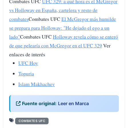
Combates UFC
UFC 329: a qué hora es el McGregor
vs Holloway en España, cartelera y resto de
combates
Combates UFC
El McGregor más humilde
se prepara para Holloway: "He dejado el ego a un
lado"
Combates UFC
Holloway revela cómo se enteró
de que pelearía con McGregor en el UFC 329
Ver
enlaces de interés
UFC Hoy
Topuria
Islam Makhachev
Fuente original:
Leer en Marca
COMBATES UFC