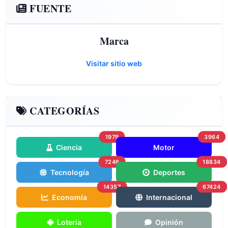
FUENTE
Marca
Visitar sitio web
CATEGORÍAS
1979
3964
Ciencia
Motor
7246
18834
Tecnología
Deportes
14357
67424
Economía
Internacional
Loteria
Opinión