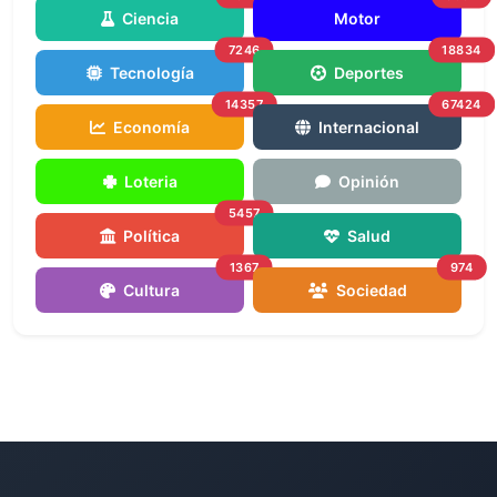
Ciencia
Motor
7246
18834
Tecnología
Deportes
14357
67424
Economía
Internacional
Loteria
Opinión
5457
Política
Salud
1367
974
Cultura
Sociedad