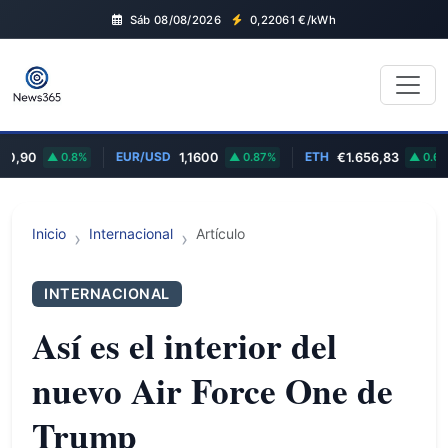
Sáb 08/08/2026
0,22061
€/kWh
EUR/USD
ETH
0,90
0.8%
1,1600
0.87%
€1.656,83
0.69%
Inicio
Internacional
Artículo
INTERNACIONAL
Así es el interior del
nuevo Air Force One de
Trump