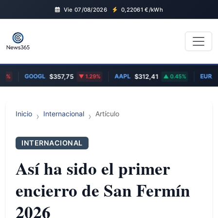
Vie 07/08/2026
0,22061
€/kWh
GOOGL
AAPL
EUR/G
3%
$357,75
1.29%
$312,41
0.45%
Inicio
Internacional
Artículo
INTERNACIONAL
Así ha sido el primer
encierro de San Fermín
2026