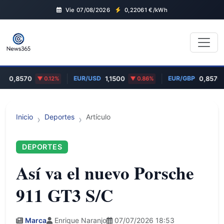
Vie 07/08/2026
0,22061
€/kWh
EUR/USD
EUR/GBP
0,8570
0.12%
1,1500
0.86%
0,8570
Inicio
Deportes
Artículo
DEPORTES
Así va el nuevo Porsche
911 GT3 S/C
Marca
Enrique Naranjo
07/07/2026 18:53