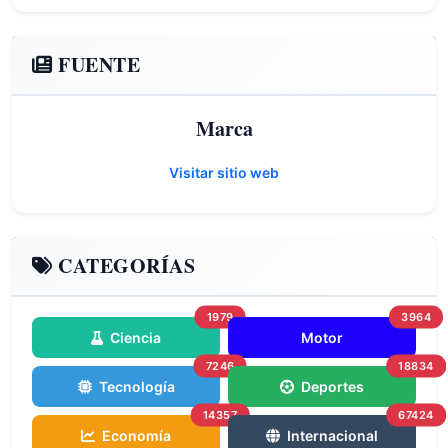
FUENTE
Marca
Visitar sitio web
CATEGORÍAS
1979
3964
Ciencia
Motor
7246
18834
Tecnología
Deportes
14357
67424
Economía
Internacional