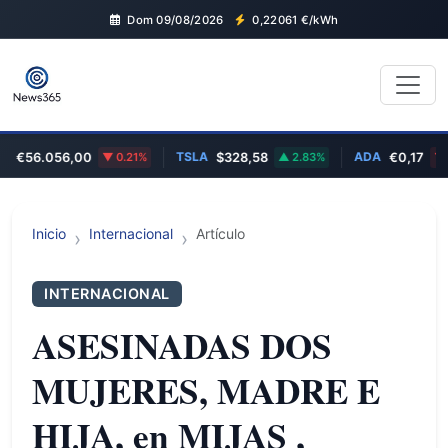
Dom 09/08/2026
0,22061
€/kWh
TSLA
ADA
€56.056,00
0.21%
$328,58
2.83%
€0,17
0
Inicio
Internacional
Artículo
INTERNACIONAL
ASESINADAS DOS
MUJERES, MADRE E
HIJA, en MIJAS ,