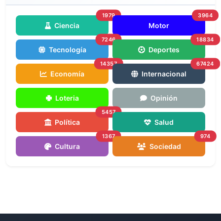
1979
3964
Ciencia
Motor
7246
18834
Tecnología
Deportes
14357
67424
Economía
Internacional
Loteria
Opinión
5457
Política
Salud
1367
974
Cultura
Sociedad