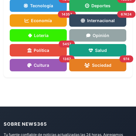
Tecnología
Deportes
14357
67424
Economía
Internacional
Loteria
Opinión
5457
Política
Salud
1367
974
Cultura
Sociedad
SOBRE NEWS365
Tu fuente confiable de noticias actualizadas las 24 horas. Agregamos