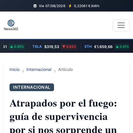
Vie 07/08/2026
0,22061
€/kWh
TSLA
ETH
EU
0.45%
$319,53
0.63%
€1.659,66
0.41%
Inicio
Internacional
Artículo
INTERNACIONAL
Atrapados por el fuego:
guía de supervivencia
por si nos sorprende un