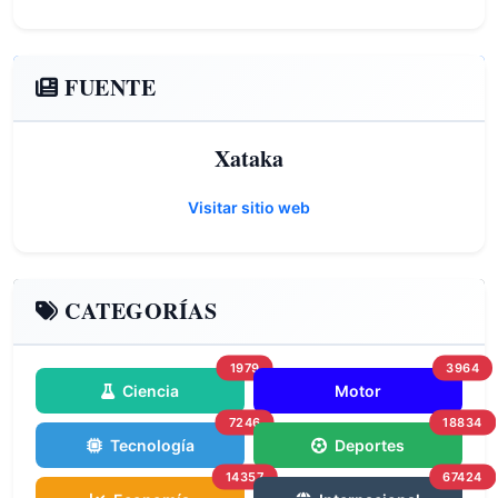
FUENTE
Xataka
Visitar sitio web
CATEGORÍAS
1979
3964
Ciencia
Motor
7246
18834
Tecnología
Deportes
14357
67424