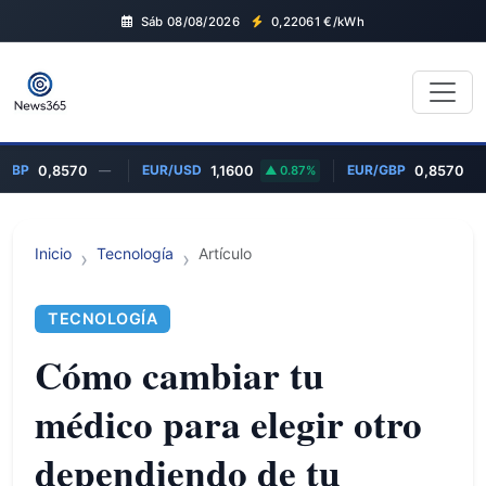
Sáb 08/08/2026
0,22061
€/kWh
GBP
EUR/USD
EUR/GBP
0,8570
—
1,1600
0.87%
0,8570
—
Inicio
Tecnología
Artículo
TECNOLOGÍA
Cómo cambiar tu
médico para elegir otro
dependiendo de tu