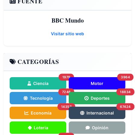
FUENTE
BBC Mundo
Visitar sitio web
CATEGORÍAS
1979
3964
Ciencia
Motor
7246
18834
Tecnología
Deportes
14357
67424
Economía
Internacional
Loteria
Opinión