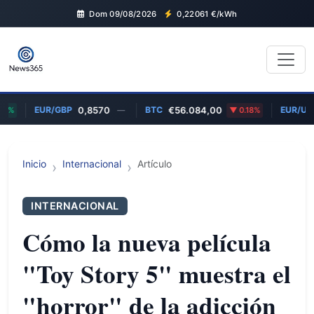
Dom 09/08/2026
0,22061
€/kWh
EUR/GBP
BTC
EUR/USD
0,8570
—
€56.084,00
0.18%
1,
Inicio
Internacional
Artículo
INTERNACIONAL
Cómo la nueva película
"Toy Story 5" muestra el
"horror" de la adicción