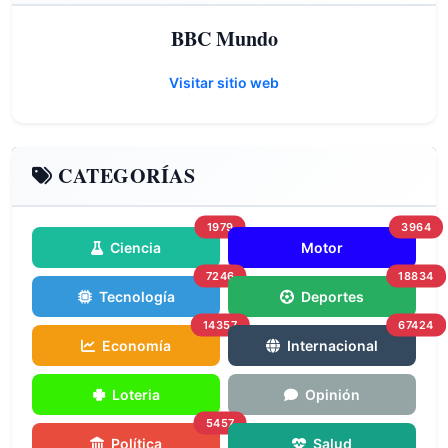
BBC Mundo
Visitar sitio web
CATEGORÍAS
1979
3964
Ciencia
Motor
7246
18834
Tecnología
Deportes
14357
67424
Economía
Internacional
Loteria
Opinión
5457
Política
Salud