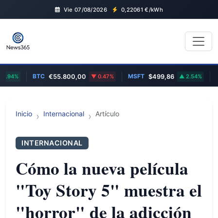
Vie 07/08/2026
0,22061
€/kWh
BTC
MSFT
EUR/U
%
€55.800,00
0.47%
$499,86
2.54%
Inicio
Internacional
Artículo
INTERNACIONAL
Cómo la nueva película
"Toy Story 5" muestra el
"horror" de la adicción