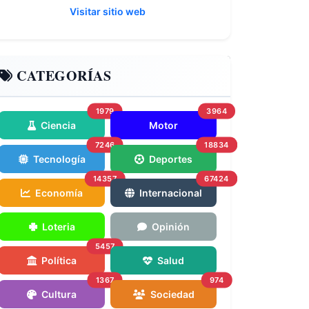
Visitar sitio web
CATEGORÍAS
1979
3964
Ciencia
Motor
7246
18834
Tecnología
Deportes
14357
67424
Economía
Internacional
Loteria
Opinión
5457
Política
Salud
1367
974
Cultura
Sociedad