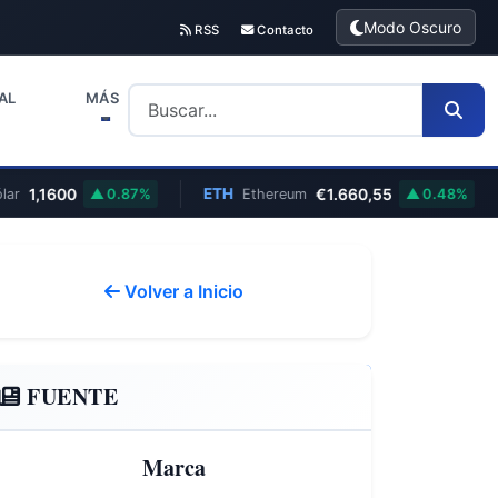
Modo Oscuro
RSS
Contacto
AL
MÁS
1,1600
ETH
€1.660,55
0.87%
Ethereum
0.48%
Volver a Inicio
FUENTE
Marca