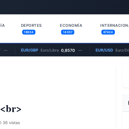
ÍA
DEPORTES
ECONOMÍA
INTERNACION
18834
14357
67424
EUR/GBP
0,8570
EUR/USD
Euro/Libra
—
Euro/Dólar
s<br>
36 vistas