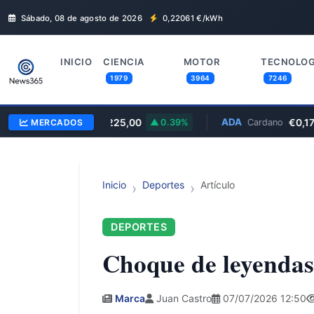
Sábado, 08 de agosto de 2026
0,22061
€/kWh
INICIO
CIENCIA
MOTOR
TECNOLOG
1979
3964
7246
BTC
€56.225,00
ADA
€0,17
MERCADOS
Bitcoin
0.39%
Cardano
—
Inicio
Deportes
Artículo
DEPORTES
Choque de leyenda
Marca
Juan Castro
07/07/2026 12:50