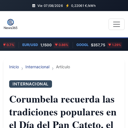
Vie 07/08/2026
0,22061
€/kWh
EUR/USD
GOOGL
ET
0.7%
1,1500
0.86%
$357,75
1.29%
Inicio
Internacional
Artículo
INTERNACIONAL
Corumbela recuerda las
tradiciones populares en
el Día del Pan Cateto, el