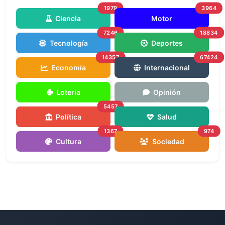
1979
3964
Ciencia
Motor
7246
18834
Tecnología
Deportes
14357
67424
Economía
Internacional
Loteria
Opinión
5457
Política
Salud
1367
974
Cultura
Sociedad