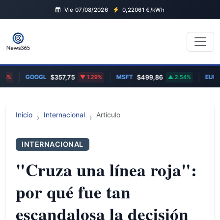
Vie 07/08/2026
0,22061
€/kWh
GOOGL
MSFT
EUR/GBP
$357,75
1.29%
$499,86
2.54%
0
Inicio
Internacional
Artículo
INTERNACIONAL
"Cruza una línea roja":
por qué fue tan
escandalosa la decisión