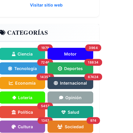
Visitar sitio web
CATEGORÍAS
1979
3964
Ciencia
Motor
7246
18834
Tecnología
Deportes
14357
67424
Economía
Internacional
Loteria
Opinión
5457
Política
Salud
1367
974
Cultura
Sociedad