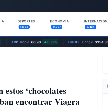
ÍA
DEPORTES
ECONOMÍA
INTERNACION
18834
14357
67424
XRP
€0,90
GOOGL
$354,30
Ripple
0.22%
Google
 estos ‘chocolates
aban encontrar Viagra