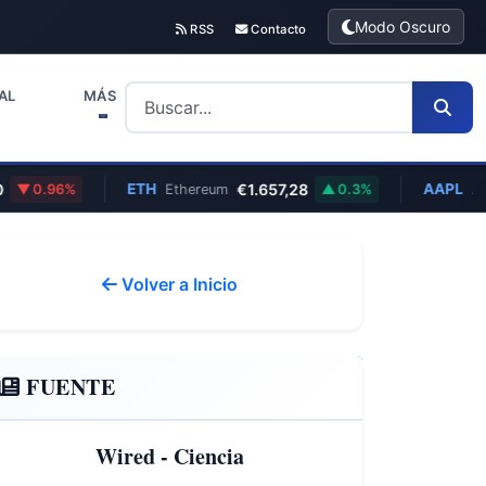
Modo Oscuro
RSS
Contacto
AL
MÁS
ETH
€1.657,28
AAPL
0.96%
Ethereum
0.3%
Apple
Volver a Inicio
FUENTE
Wired - Ciencia