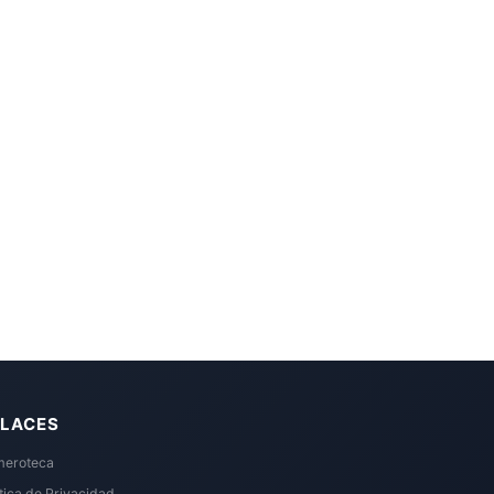
LACES
eroteca
ítica de Privacidad