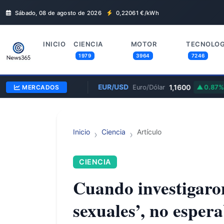
Sábado, 08 de agosto de 2026
0,22061
€/kWh
INICIO
CIENCIA
MOTOR
TECNOLOG
1979
3964
7246
6.193,00
EUR/USD
1,1600
MERCADOS
0.5%
Euro/Dólar
0.87%
Inicio
Ciencia
Artículo
CIENCIA
Cuando investigaron
sexuales’, no esper