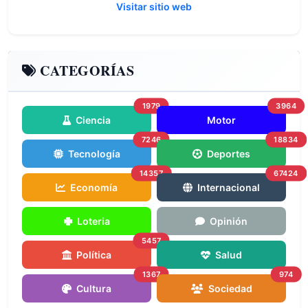
Visitar sitio web
CATEGORÍAS
1979
3964
Ciencia
Motor
7246
18834
Tecnología
Deportes
14357
67424
Economía
Internacional
Loteria
Opinión
5457
Política
Salud
1367
974
Cultura
Sociedad