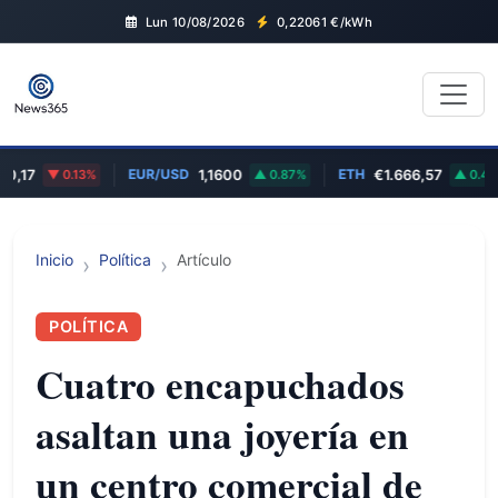
Lun 10/08/2026
0,22061
€/kWh
EUR/USD
ETH
,17
0.13%
1,1600
0.87%
€1.666,57
0.48%
Inicio
Política
Artículo
POLÍTICA
Cuatro encapuchados
asaltan una joyería en
un centro comercial de