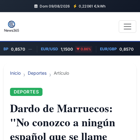
Dom 09/08/2026
0,22061
€/kWh
GBP
EUR/USD
EUR/GBP
0,8570
—
1,1500
0.86%
0,8570
—
Inicio
Deportes
Artículo
DEPORTES
Dardo de Marruecos:
"No conozco a ningún
español que se llame