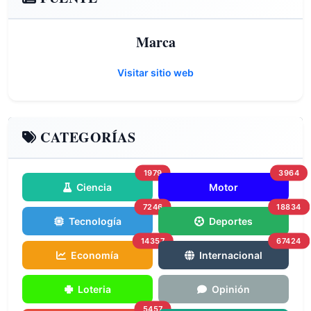
Marca
Visitar sitio web
CATEGORÍAS
1979
3964
Ciencia
Motor
7246
18834
Tecnología
Deportes
14357
67424
Economía
Internacional
Loteria
Opinión
5457