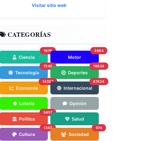
Visitar sitio web
CATEGORÍAS
1979
3964
Ciencia
Motor
7246
18834
Tecnología
Deportes
14357
67424
Economía
Internacional
Loteria
Opinión
5457
Política
Salud
1367
974
Cultura
Sociedad