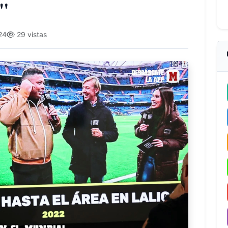
a"
24
29 vistas