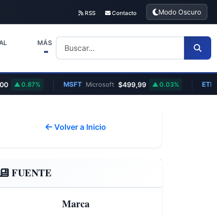
Modo Oscuro
RSS
Contacto
AL
MÁS
MSFT
$499,99
ETH
0.87%
Microsoft
0.03%
Ether
Volver a Inicio
FUENTE
Marca