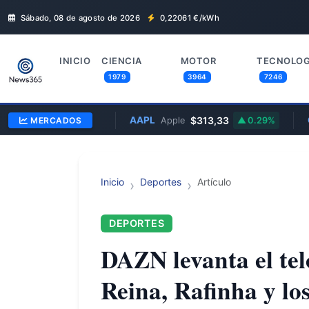
Sábado, 08 de agosto de 2026
0,22061
€/kWh
INICIO
CIENCIA
MOTOR
TECNOLOG
1979
3964
7246
8,58
AAPL
$313,33
GOOG
MERCADOS
2.83%
Apple
0.29%
Inicio
Deportes
Artículo
DEPORTES
DAZN levanta el te
Reina, Rafinha y lo