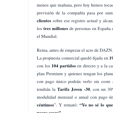
menos que mañana, pero hoy hemos tocado
previsión de la compañía pasa por su
clientes
sobre ese registro actual y alca
tres millones
los
de personas en España d
el Mundial.
Reina, antes de empezar el acto de DAZ
1
La propuesta comercial quedó fijada en
104 partidos
con los
en directo y a la ca
plan Premium y quienes tengan los plan
con pago único podrán verlo sin coste 
Tarifa Joven -30
tendrán la
, con un 30
modalidad mensual o anual con pago úni
céntimos
“Yo no sé lo qu
”. Y remató:
pocas cosas”.