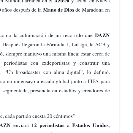
Azteca
l Mundial arranca en el
y acaba en Nueva
Mano de Dios
0 años después de la
de Maradona en
DAZN
como la culminación de un recorrido que
. Después llegaron la Fórmula 1, LaLiga, la ACB y
dó, siempre mantuvo una misma línea: estar cerca de
r periodistas con exdeportistas y construir una
a. “Un broadcaster con alma digital”, lo definió.
como un ensayo a escala global junto a FIFA para
ad segmentada, presencia en estadios y creadores de
e, cada partido cuesta 20 céntimos"
AZN
12 periodistas
Estados Unidos
enviará
a
,