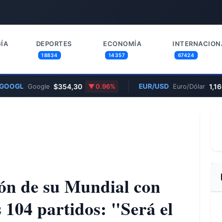
ÍA
DEPORTES
ECONOMÍA
INTERNACION
18834
14357
67424
L
$354,30
EUR/USD
1,1600
Google
0.96%
Euro/Dólar
lón de su Mundial con
s 104 partidos: "Será el