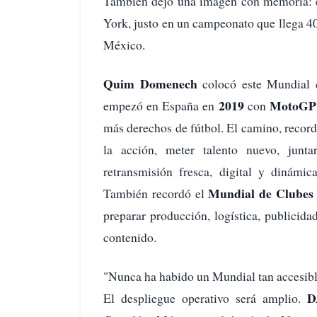
También dejó una imagen con memoria: e
York, justo en un campeonato que llega 4
México.
Quim Domenech
colocó este Mundial 
2019
MotoGP
empezó en España en
con
más derechos de fútbol. El camino, recor
la acción, meter talento nuevo, junta
retransmisión fresca, digital y dinámic
Mundial de Clubes
También recordó el
preparar producción, logística, publicid
contenido.
"Nunca ha habido un Mundial tan accesibl
D
El despliegue operativo será amplio.