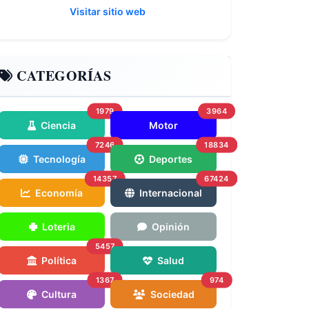
Visitar sitio web
CATEGORÍAS
1979
3964
Ciencia
Motor
7246
18834
Tecnología
Deportes
14357
67424
Economía
Internacional
Loteria
Opinión
5457
Política
Salud
1367
974
Cultura
Sociedad