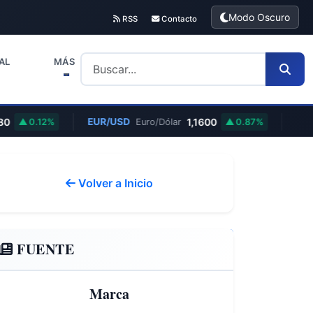
Modo Oscuro
RSS
Contacto
AL
MÁS
0
EUR/USD
1,1600
0.12%
Euro/Dólar
0.87%
Volver a Inicio
FUENTE
Marca