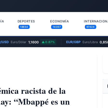
ÍA
DEPORTES
ECONOMÍA
INTERNACION
18834
14357
67424
/USD
1,1600
EUR/GBP
0,858
Euro/Dólar
0.87%
Euro/Libra
mica racista de la
uay: “Mbappé es un