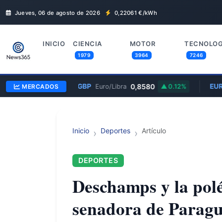
Jueves, 06 de agosto de 2026
0,22061
€/kWh
INICIO
CIENCIA
MOTOR
TECNOLOG
1979
3964
7246
EUR/GBP
0,8580
EUR
MERCADOS
Euro/Libra
0.12%
Inicio
Deportes
Artículo
DEPORTES
Deschamps y la polé
senadora de Parag