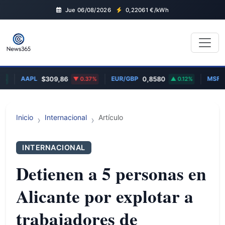
Jue 06/08/2026
0,22061
€/kWh
AAPL
EUR/GBP
MSFT
$309,86
0.37%
0,8580
0.12%
$
Inicio
Internacional
Artículo
INTERNACIONAL
Detienen a 5 personas en
Alicante por explotar a
trabajadores de