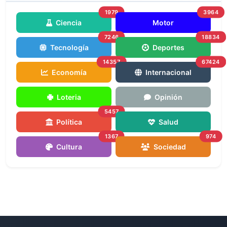
1979
3964
Ciencia
Motor
7246
18834
Tecnología
Deportes
14357
67424
Economía
Internacional
Loteria
Opinión
5457
Política
Salud
1367
974
Cultura
Sociedad