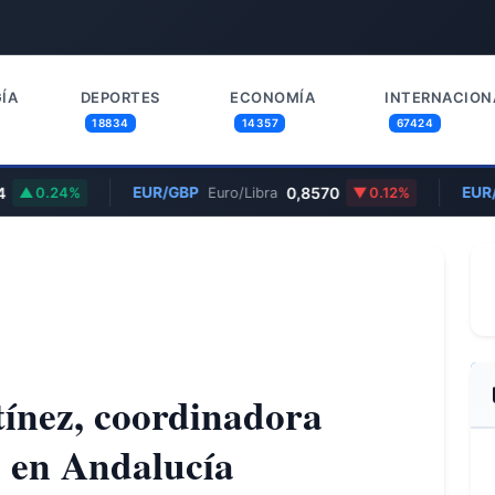
ÍA
DEPORTES
ECONOMÍA
INTERNACION
18834
14357
67424
EUR/GBP
0,8570
EUR/U
0.24%
Euro/Libra
0.12%
ínez, coordinadora
 en Andalucía