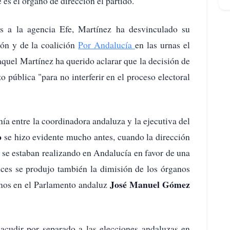
e es el órgano de dirección el partido.
 a la agencia Efe, Martínez ha desvinculado su
ión y de la coalición
Por Andalucía
en las urnas el
quel Martínez ha querido aclarar que la decisión de
o pública "para no interferir en el proceso electoral
nía entre la coordinadora andaluza y la ejecutiva del
o
se hizo evidente mucho antes, cuando la dirección
 se estaban realizando en Andalucía en favor de una
nces se produjo también la dimisión de los órganos
José Manuel Gómez
emos en el Parlamento andaluz
cudir por separado a las elecciones andaluzas en