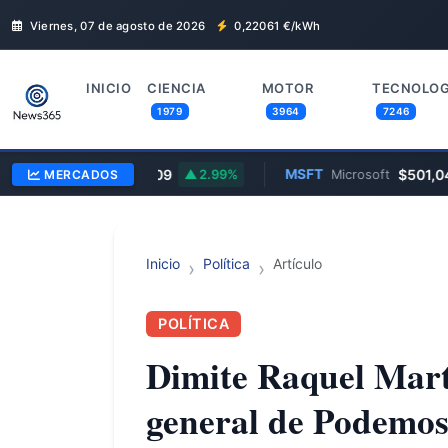
Viernes, 07 de agosto de 2026
0,22061
€/kWh
INICIO
CIENCIA
MOTOR
TECNOLOG
1979
3964
7246
TSLA
$329,09
MSFT
$501,04
MERCADOS
Tesla
2.99%
Microsoft
Inicio
Política
Artículo
POLÍTICA
Dimite Raquel Mart
general de Podemos