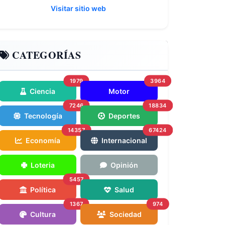
Visitar sitio web
CATEGORÍAS
1979
3964
Ciencia
Motor
7246
18834
Tecnología
Deportes
14357
67424
Economía
Internacional
Loteria
Opinión
5457
Política
Salud
1367
974
Cultura
Sociedad