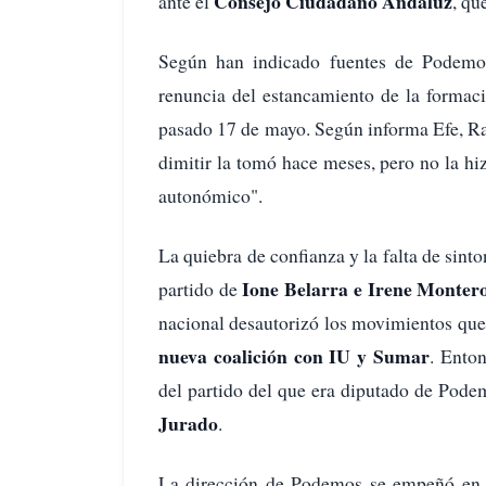
Consejo Ciudadano Andaluz
ante el
, qu
Según han indicado fuentes de Podemos
renuncia del estancamiento de la formac
pasado 17 de mayo. Según informa Efe, Ra
dimitir la tomó hace meses, pero no la hiz
autonómico".
La quiebra de confianza y la falta de sinto
Ione Belarra e Irene Monter
partido de
nacional desautorizó los movimientos que
nueva coalición con IU y Sumar
. Ento
del partido del que era diputado de Pod
Jurado
.
La dirección de Podemos se empeñó en a