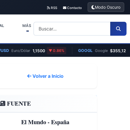
Modo Oscuro
RSS
Contacto
AL
MÁS
SD
1,1500
GOOGL
$355,12
Euro/Dólar
0.86%
Google
Volver a Inicio
FUENTE
El Mundo - España