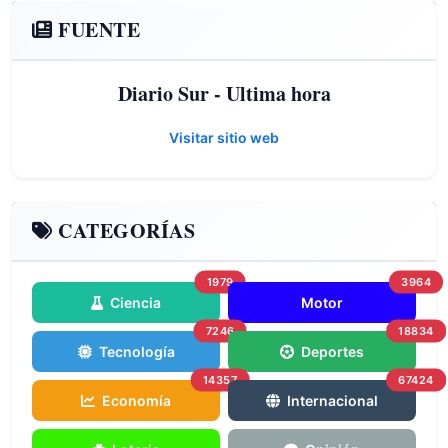
FUENTE
Diario Sur - Ultima hora
Visitar sitio web
CATEGORÍAS
1979
3964
Ciencia
Motor
7246
18834
Tecnología
Deportes
14357
67424
Economía
Internacional