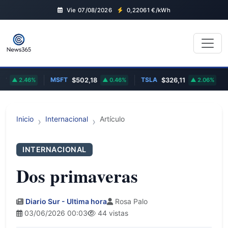
Vie 07/08/2026
0,22061
€/kWh
MSFT
TSLA
EU
2.46%
$502,18
0.46%
$326,11
2.06%
Inicio
Internacional
Artículo
INTERNACIONAL
Dos primaveras
Diario Sur - Ultima hora
Rosa Palo
03/06/2026 00:03
44 vistas