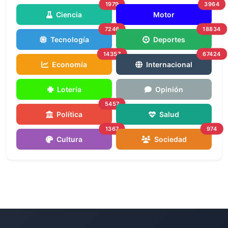
1979
3964
Ciencia
Motor
7246
18834
Tecnología
Deportes
14357
67424
Economía
Internacional
Loteria
Opinión
5457
Política
Salud
1367
974
Cultura
Sociedad