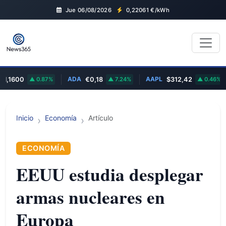
Jue 06/08/2026
0,22061
€/kWh
ADA
AAPL
1600
0.87%
€0,18
7.24%
$312,42
0.46%
Inicio
Economía
Artículo
ECONOMÍA
EEUU estudia desplegar
armas nucleares en
Europa