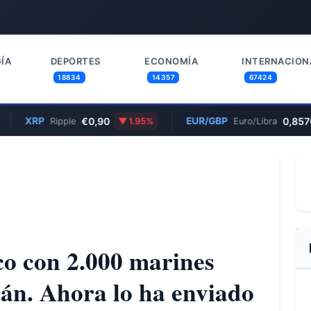
ÍA
DEPORTES
ECONOMÍA
INTERNACION
18834
14357
67424
RP
€0,90
EUR/GBP
0,8570
Ripple
1.95%
Euro/Libra
0
o con 2.000 marines
Irán. Ahora lo ha enviado