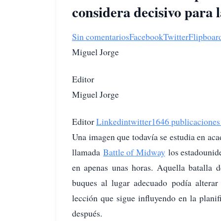
considera decisivo para 
Sin comentarios
Facebook
Twitter
Flipboar
Miguel Jorge
Editor
Miguel Jorge
Editor
Linkedin
twitter
1646 publicaciones
Una imagen que todavía se estudia en aca
llamada
Battle of Midway
los estadounide
en apenas unas horas. Aquella batalla 
buques al lugar adecuado podía alterar 
lección que sigue influyendo en la plan
después.