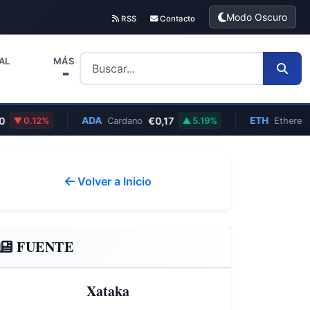
Modo Oscuro
RSS
Contacto
AL
MÁS
ADA
€0,17
ETH
€1.6
.12%
Cardano
5.19%
Ethereum
Volver a Inicio
FUENTE
Xataka