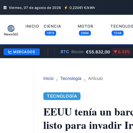
Viernes, 07 de agosto de 2026
0,22061
€/kWh
INICIO
CIENCIA
MOTOR
TECNOLOG
1979
3964
7246
$357,75
BTC
€55.832,00
X
MERCADOS
1.29%
Bitcoin
0.33%
Inicio
Tecnología
Artículo
TECNOLOGÍA
EEUU tenía un barc
listo para invadir 