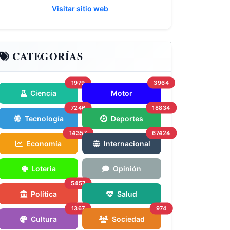
Visitar sitio web
CATEGORÍAS
1979
3964
Ciencia
Motor
7246
18834
Tecnología
Deportes
14357
67424
Economía
Internacional
Loteria
Opinión
5457
Política
Salud
1367
974
Cultura
Sociedad