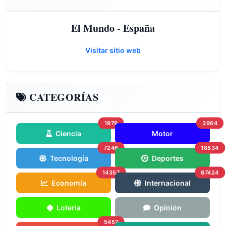
El Mundo - España
Visitar sitio web
CATEGORÍAS
1979
3964
Ciencia
Motor
7246
18834
Tecnología
Deportes
14357
67424
Economía
Internacional
Loteria
Opinión
5457