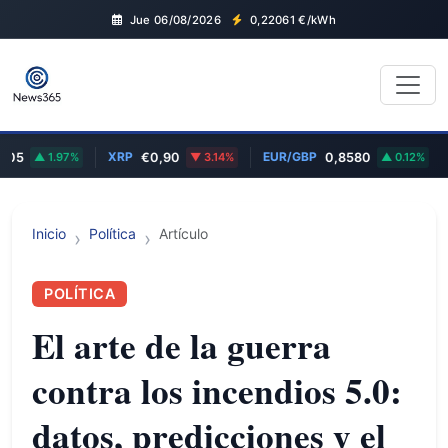
Jue 06/08/2026
0,22061
€/kWh
XRP
EUR/GBP
EUR
1.97%
€0,90
3.14%
0,8580
0.12%
Inicio
Política
Artículo
POLÍTICA
El arte de la guerra
contra los incendios 5.0:
datos, predicciones y el