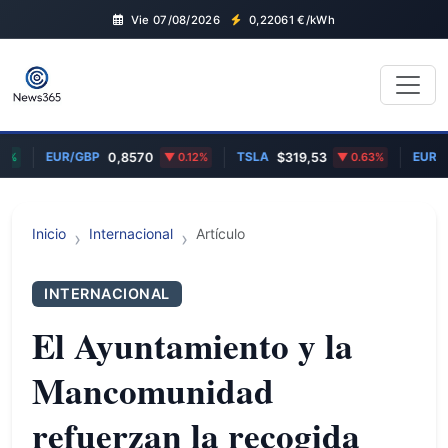
Vie 07/08/2026
0,22061
€/kWh
EUR/GBP
TSLA
EUR/US
%
0,8570
0.12%
$319,53
0.63%
Inicio
Internacional
Artículo
INTERNACIONAL
El Ayuntamiento y la
Mancomunidad
refuerzan la recogida