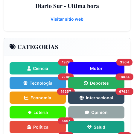
Diario Sur - Ultima hora
Visitar sitio web
CATEGORÍAS
1979
3964
Ciencia
Motor
7246
18834
Tecnología
Deportes
14357
67424
Economía
Internacional
Loteria
Opinión
5457
Política
Salud