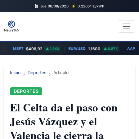
Jue 06/08/2026
0,22061
€/kWh
MSFT
EUR/USD
AAPL
$496,92
1.94%
1,1600
0.87%
$
Inicio
Deportes
Artículo
DEPORTES
El Celta da el paso con
Jesús Vázquez y el
Valencia le cierra la