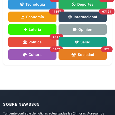
Tecnología
Deportes
14357
67424
Economía
Internacional
Loteria
Opinión
5457
Política
Salud
1367
974
Cultura
Sociedad
SOBRE NEWS365
Tu fuente confiable de noticias actualizadas las 24 horas. Agregamos