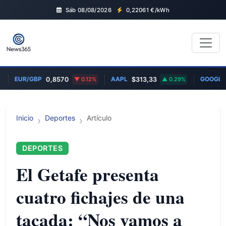
Sáb 08/08/2026
0,22061
€/kWh
EUR/GBP
AAPL
GOOGL
0,8570
0.12%
$313,33
0.29%
$3
Inicio
Deportes
Artículo
DEPORTES
El Getafe presenta
cuatro fichajes de una
tacada: “Nos vamos a