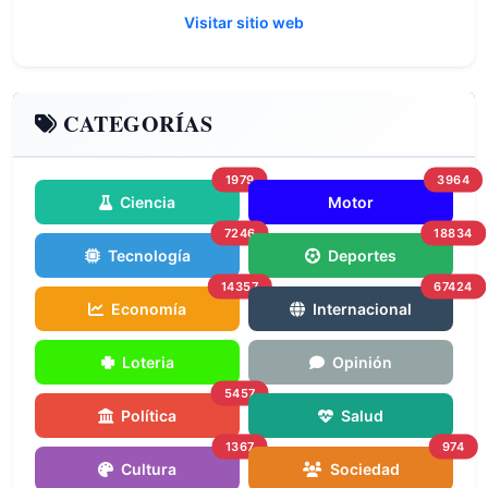
Visitar sitio web
CATEGORÍAS
1979
3964
Ciencia
Motor
7246
18834
Tecnología
Deportes
14357
67424
Economía
Internacional
Loteria
Opinión
5457
Política
Salud
1367
974
Cultura
Sociedad