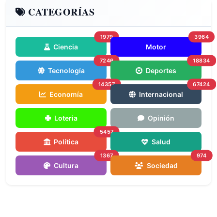
CATEGORÍAS
1979
3964
Ciencia
Motor
7246
18834
Tecnología
Deportes
14357
67424
Economía
Internacional
Loteria
Opinión
5457
Política
Salud
1367
974
Cultura
Sociedad