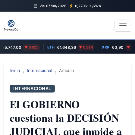
Vie 07/08/2026
0,22061
€/kWh
ETH
XRP
55.747,00
0.62%
€1.648,36
0.58%
€0,90
2.7
Inicio
Internacional
Artículo
INTERNACIONAL
El GOBIERNO
cuestiona la DECISIÓN
JUDICIAL que impide a