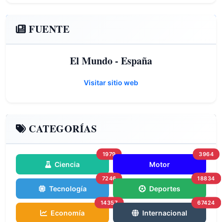
FUENTE
El Mundo - España
Visitar sitio web
CATEGORÍAS
1979
3964
Ciencia
Motor
7246
18834
Tecnología
Deportes
14357
67424
Economía
Internacional