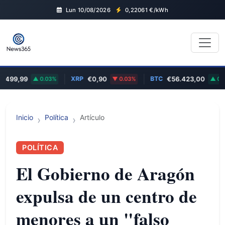
Lun 10/08/2026
0,22061
€/kWh
XRP
BTC
99,99
0.03%
€0,90
0.03%
€56.423,00
0.57%
Inicio
Política
Artículo
POLÍTICA
El Gobierno de Aragón
expulsa de un centro de
menores a un "falso