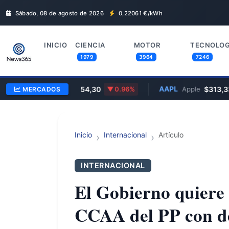
Sábado, 08 de agosto de 2026
0,22061
€/kWh
INICIO
CIENCIA
MOTOR
TECNOLOG
1979
3964
7246
GOOGL
$354,30
AAPL
$313,33
MERCADOS
Google
0.96%
Apple
Inicio
Internacional
Artículo
INTERNACIONAL
El Gobierno quiere 
CCAA del PP con déf