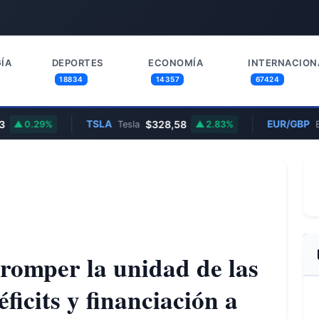
ÍA
DEPORTES
ECONOMÍA
INTERNACION
18834
14357
67424
TSLA
$328,58
EUR/GBP
0.29%
Tesla
2.83%
Euro/
romper la unidad de las
icits y financiación a