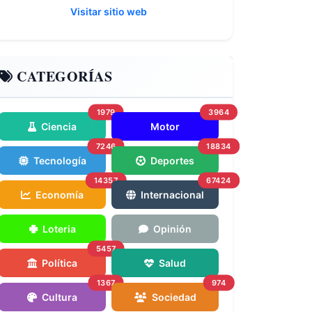
Visitar sitio web
CATEGORÍAS
1979
3964
Ciencia
Motor
7246
18834
Tecnología
Deportes
14357
67424
Economía
Internacional
Loteria
Opinión
5457
Política
Salud
1367
974
Cultura
Sociedad