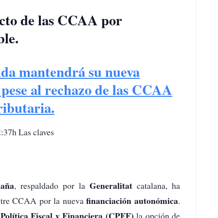
acto de las CCAA por
ble.
da mantendrá su nueva
 pese al rechazo de las CCAA
ributaria.
:37h Las claves
paña
Generalitat
, respaldado por la
catalana, ha
financiación autonómica
ntre CCAA por la nueva
.
Política Fiscal y Financiera (CPFF)
la opción de