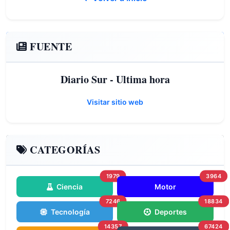
FUENTE
Diario Sur - Ultima hora
Visitar sitio web
CATEGORÍAS
1979
3964
Ciencia
Motor
7246
18834
Tecnología
Deportes
14357
67424