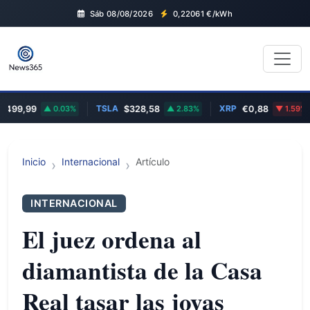
Sáb 08/08/2026
0,22061
€/kWh
TSLA
XRP
99,99
0.03%
$328,58
2.83%
€0,88
1.59%
Inicio
Internacional
Artículo
INTERNACIONAL
El juez ordena al
diamantista de la Casa
Real tasar las joyas