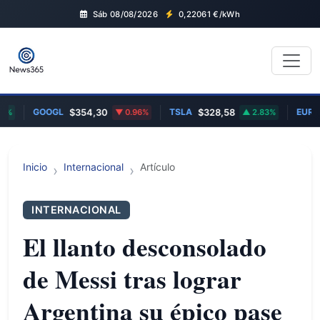
Sáb 08/08/2026
0,22061
€/kWh
GOOGL
TSLA
EUR/GB
$354,30
0.96%
$328,58
2.83%
Inicio
Internacional
Artículo
INTERNACIONAL
El llanto desconsolado
de Messi tras lograr
Argentina su épico pase