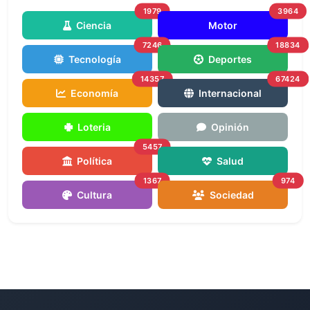
1979
3964
Ciencia
Motor
7246
18834
Tecnología
Deportes
14357
67424
Economía
Internacional
Loteria
Opinión
5457
Política
Salud
1367
974
Cultura
Sociedad