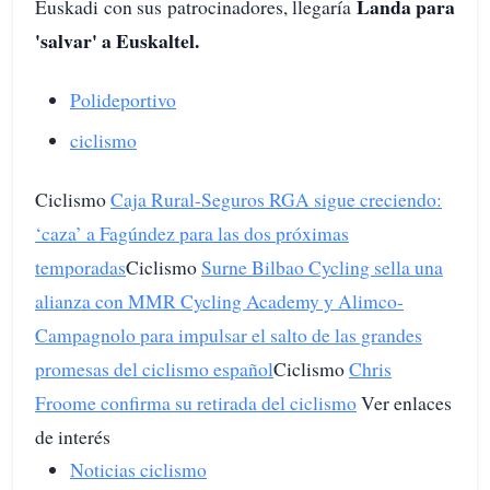
Landa para
Euskadi con sus patrocinadores, llegaría
'salvar' a Euskaltel.
Polideportivo
ciclismo
Ciclismo
Caja Rural-Seguros RGA sigue creciendo:
‘caza’ a Fagúndez para las dos próximas
temporadas
Ciclismo
Surne Bilbao Cycling sella una
alianza con MMR Cycling Academy y Alimco-
Campagnolo para impulsar el salto de las grandes
promesas del ciclismo español
Ciclismo
Chris
Froome confirma su retirada del ciclismo
Ver enlaces
de interés
Noticias ciclismo