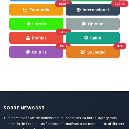
14357
67424
Economía
Internacional
Loteria
Opinión
5457
Política
Salud
1367
974
Cultura
Sociedad
SOBRE NEWS365
Tu fuente confiable de noticias actualizadas las 24 horas. Agregamos
contenido de las mejores fuentes informativas para mantenerte al día con