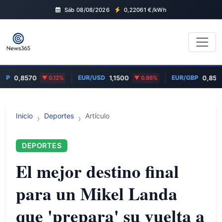
Sáb 08/08/2026
0,22061
€/kWh
BP
EUR/USD
EUR/GBP
0,8570
0.12%
1,1500
0.86%
0,857
Inicio
Deportes
Artículo
DEPORTES
El mejor destino final
para un Mikel Landa
que 'prepara' su vuelta a