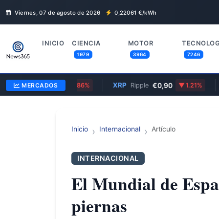
Viernes, 07 de agosto de 2026
0,22061
€/kWh
INICIO
CIENCIA
MOTOR
TECNOLOG
1979
3964
7246
1,1500
XRP
€0,90
EUR
ólar
MERCADOS
0.86%
Ripple
1.21%
Inicio
Internacional
Artículo
INTERNACIONAL
El Mundial de Espa
piernas