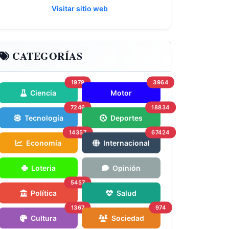
Visitar sitio web
CATEGORÍAS
1979
3964
Ciencia
Motor
7246
18834
Tecnología
Deportes
14357
67424
Economía
Internacional
Loteria
Opinión
5457
Política
Salud
1367
974
Cultura
Sociedad