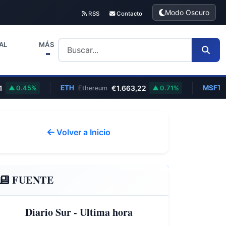
Modo Oscuro
RSS
Contacto
AL
MÁS
ETH
€1.663,22
MSFT
.45%
Ethereum
0.71%
Micros
Volver a Inicio
FUENTE
Diario Sur - Ultima hora