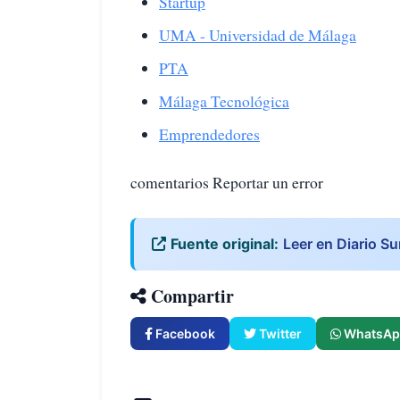
Startup
UMA - Universidad de Málaga
PTA
Málaga Tecnológica
Emprendedores
comentarios Reportar un error
Fuente original:
Leer en Diario Su
Compartir
Facebook
Twitter
WhatsAp