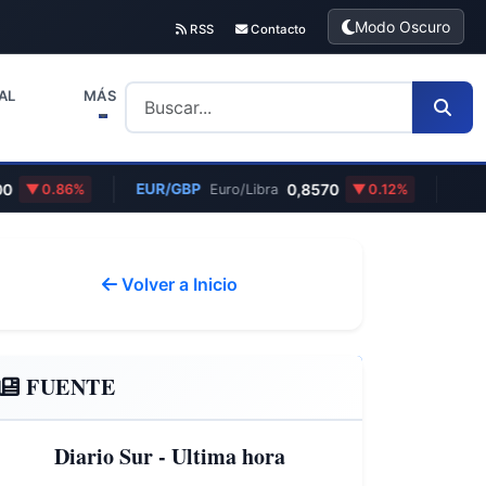
Modo Oscuro
RSS
Contacto
AL
MÁS
0
EUR/GBP
0,8570
0.86%
Euro/Libra
0.12%
Volver a Inicio
FUENTE
Diario Sur - Ultima hora