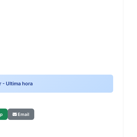
r - Ultima hora
p
Email