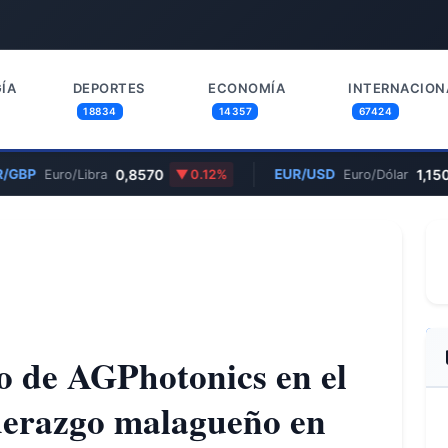
ÍA
DEPORTES
ECONOMÍA
INTERNACION
18834
14357
67424
/GBP
0,8570
EUR/USD
1,150
Euro/Libra
0.12%
Euro/Dólar
o de AGPhotonics en el
iderazgo malagueño en