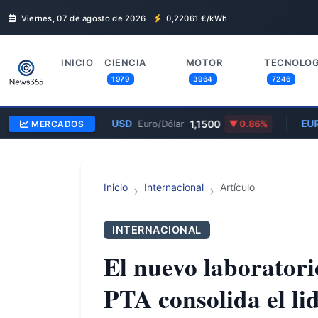
Viernes, 07 de agosto de 2026
0,22061
€/kWh
INICIO
CIENCIA
MOTOR
TECNOLOG
1979
3964
7246
EUR/USD
1,1500
EUR
MERCADOS
Euro/Dólar
0.86%
Inicio
Internacional
Artículo
INTERNACIONAL
El nuevo laboratori
PTA consolida el l