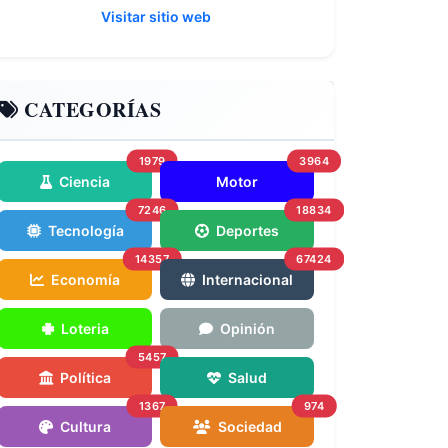
Visitar sitio web
CATEGORÍAS
1979
3964
Ciencia
Motor
7246
18834
Tecnología
Deportes
14357
67424
Economía
Internacional
Loteria
Opinión
5457
Política
Salud
1367
974
Cultura
Sociedad