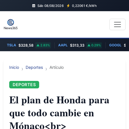
Sáb 08/08/2026
0,22061
€/kWh
TSLA
AAPL
GOOGL
$328,58
2.83%
$313,33
0.29%
$354
Inicio
Deportes
Artículo
DEPORTES
El plan de Honda para
que todo cambie en
Mónaco<br>