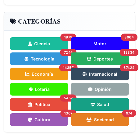
CATEGORÍAS
1979
3964
Ciencia
Motor
7246
18834
Tecnología
Deportes
14357
67424
Economía
Internacional
Loteria
Opinión
5457
Política
Salud
1367
974
Cultura
Sociedad