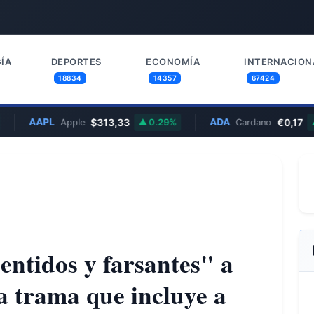
ÍA
DEPORTES
ECONOMÍA
INTERNACION
18834
14357
67424
AAPL
$313,33
ADA
€0,17
Apple
0.29%
Cardano
0.
ntidos y farsantes" a
a trama que incluye a