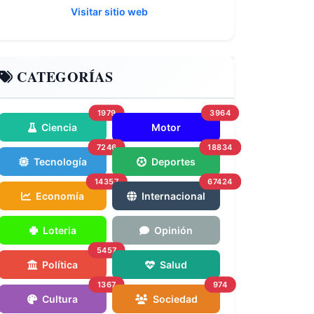
Visitar sitio web
CATEGORÍAS
1979
3964
Ciencia
Motor
7246
18834
Tecnología
Deportes
14357
67424
Economía
Internacional
Loteria
Opinión
5457
Política
Salud
1367
974
Cultura
Sociedad