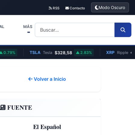
Modo Oscuro
RSS
Contacto
AL
MÁS
TSLA
$328,58
XRP
€0,89
79%
Tesla
2.83%
Ripple
Volver a Inicio
FUENTE
El Español