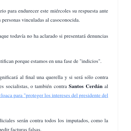
rio para endurecer este miércoles su respuesta ante
s personas vinculadas al casoconocida.
nque todavía no ha aclarado si presentará denuncias
stifican porque estamos en una fase de "indicios".
nificará al final una querella y si será sólo contra
Santos Cerdán
s socialistas, o también contra
al
loaca para "proteger los intereses del presidente del
diciales serán contra todos los imputados, como la
edir facturas falsas.