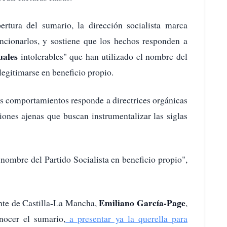
rtura del sumario, la dirección socialista marca
encionarlos, y sostiene que los hechos responden a
uales
intolerables" que han utilizado el nombre del
 legitimarse en beneficio propio.
s comportamientos responde a directrices orgánicas
ciones ajenas que buscan instrumentalizar las siglas
 nombre del Partido Socialista en beneficio propio",
Emiliano García-Page
nte de Castilla-La Mancha,
,
nocer el sumario,
a presentar ya la querella para