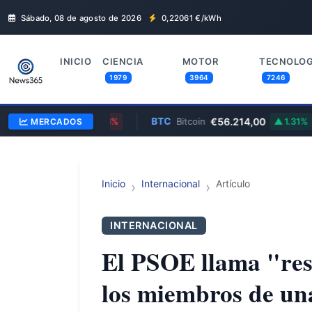
Sábado, 08 de agosto de 2026
0,22061
€/kWh
INICIO
CIENCIA
MOTOR
TECNOLOG
1979
3964
7246
$354,30
BTC
€56.214,00
e
MERCADOS
0.96%
Bitcoin
1.31%
Inicio
Internacional
Artículo
INTERNACIONAL
El PSOE llama "rese
los miembros de un