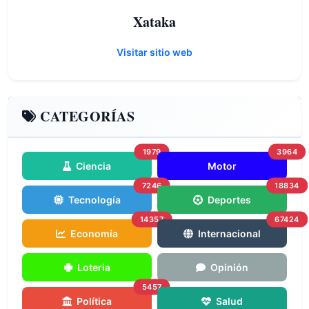
Xataka
Visitar sitio web
CATEGORÍAS
1979
3964
Ciencia
Motor
7246
18834
Tecnología
Deportes
14357
67424
Economía
Internacional
Loteria
Opinión
5457
Política
Salud