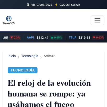
Vie 07/08/2026
0,22061
€/kWh
AAPL
TSLA
E
95
0.3%
$312,41
0.45%
$319,53
0.63%
Inicio
Tecnología
Artículo
TECNOLOGÍA
El reloj de la evolución
humana se rompe: ya
usábamos el fuego