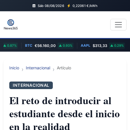
Sáb 08/08/2026
0,22061
€/kWh
BTC
AAPL
TSLA
87%
€56.160,00
0.93%
$313,33
0.29%
Inicio
Internacional
Artículo
INTERNACIONAL
El reto de introducir al
estudiante desde el inicio
en la realidad