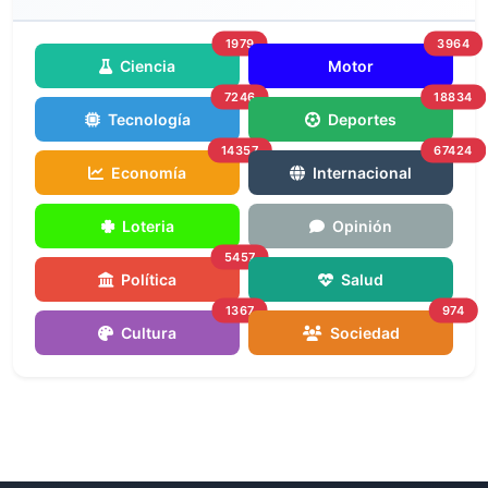
1979
3964
Ciencia
Motor
7246
18834
Tecnología
Deportes
14357
67424
Economía
Internacional
Loteria
Opinión
5457
Política
Salud
1367
974
Cultura
Sociedad