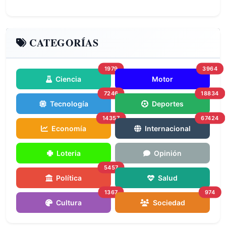
CATEGORÍAS
1979
3964
Ciencia
Motor
7246
18834
Tecnología
Deportes
14357
67424
Economía
Internacional
Loteria
Opinión
5457
Política
Salud
1367
974
Cultura
Sociedad