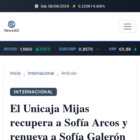
Sáb 08/08/2026
0,22061
€/kWh
EUR/USD
EUR/GBP
XRP
1,1600
0.87%
0,8570
—
€0,89
1.
Inicio
Internacional
Artículo
INTERNACIONAL
El Unicaja Mijas
recupera a Sofía Arcos y
renueva a Sofía Galerón