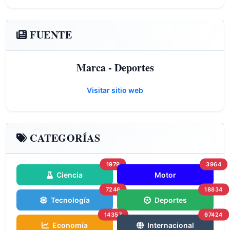
FUENTE
Marca - Deportes
Visitar sitio web
CATEGORÍAS
1979
3964
Ciencia
Motor
7246
18834
Tecnología
Deportes
14357
67424
Economía
Internacional