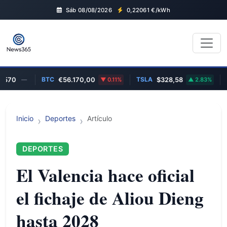
Sáb 08/08/2026
0,22061
€/kWh
BTC
TSLA
GO
70
—
€56.170,00
0.11%
$328,58
2.83%
Inicio
Deportes
Artículo
DEPORTES
El Valencia hace oficial
el fichaje de Aliou Dieng
hasta 2028